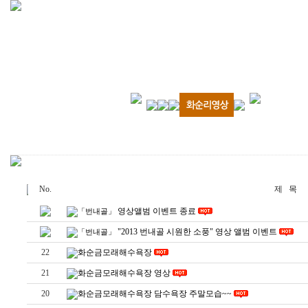
No.
제 목
영상앨범 이벤트 종료
「번내골」
"2013 번내골 시원한 소풍" 영상 앨범 이벤트
「번내골」
22
화순금모래해수욕장
21
화순금모래해수욕장 영상
20
화순금모래해수욕장 담수욕장 주말모습~~