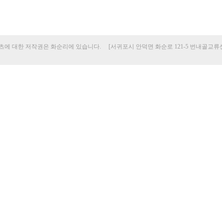
에 대한 저작권은 화순리에 있습니다. [서귀포시 안덕면 화순로 121-5 번내골교류센터 / 